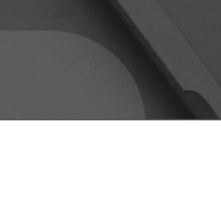
CAUSAS S
PROPÓSI
EMPRESAS
andres
oc