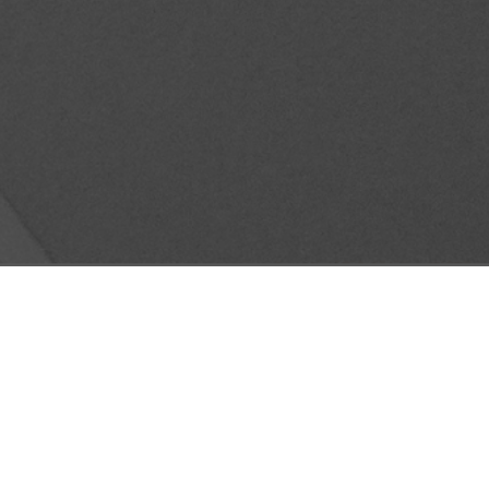
OCIALES Y MARKETING CON
TO: ¿CÓMO SE CONECTAN LAS
 CON LA CONCIENCIA SOCIAL?
tubre 23, 2024
No hay comentarios