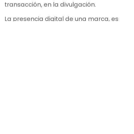
transacción, en la divulgación.
La presencia digital de una marca, es
decir, el empleo de plataformas online,
desde un sitio web, hasta una cuenta en
determinada red social, con el fin de
hacer que las personas la sigan,
compartan sus contenidos y se
conecten de forma significativa,
comienza con una historia, pero el medio
real, no es la red social o el sitio web, sino
la gente, es la gente, a través de sus
canales, la que hace que el contenido de
una marca se divulgue y masifique,