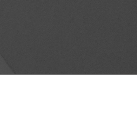
ORIA PARA CRECER Y MEJORAR
io 13, 2022
No hay comentarios