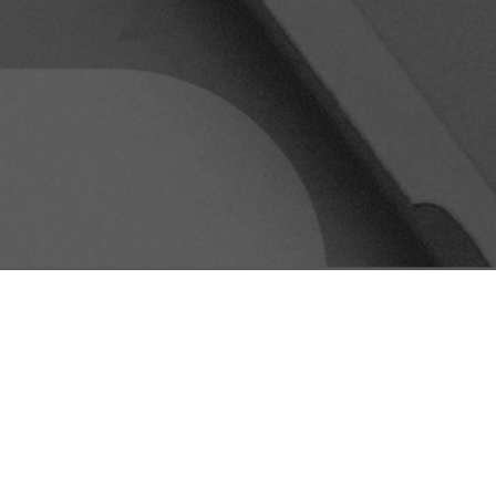
CONSULT
andres
jun