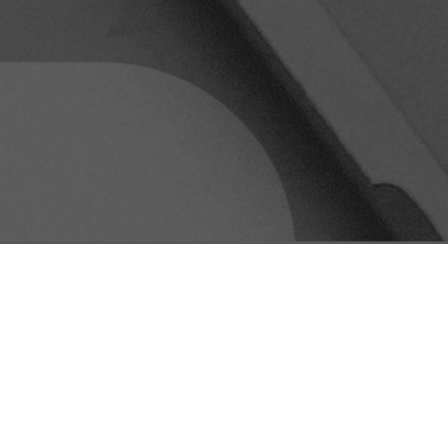
PUBLICID
MUNDO QU
FASTIDIA
admin
abr