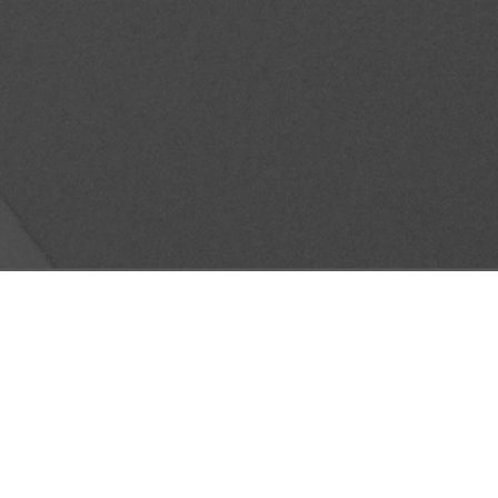
AD DIGITAL: ¿CÓMO CONTARLE AL
E EXISTES Y VENDERLE, SIN
R?
il 29, 2025
No hay comentarios