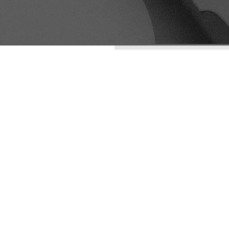
ENTRADAS RECIENTES
LA ESTÉTICA DE LO
IMPERFECTO: WABI-
SABI COMO
ESTRATEGIA DE
DIFERENCIACIÓN
VISUAL
GROWTH
ARQUETIPOS
MARKETING: ¿CÓMO
PUEDES HACER