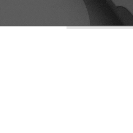
ENTRADAS RECIENTES
LA ESTÉTICA DE LO
IMPERFECTO: WABI-
SABI COMO
ESTRATEGIA DE
DIFERENCIACIÓN
VISUAL
ADAPTARSE O
ARQUETIPOS
DESAPARECER: EL
CAMBIO COMO