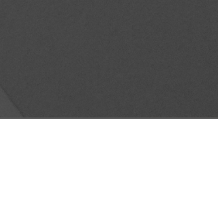
AD CON ORGULLO: MARKETING
O PARA CONSTRUIR UN FUTURO SIN
AS
io 27, 2025
No hay comentarios