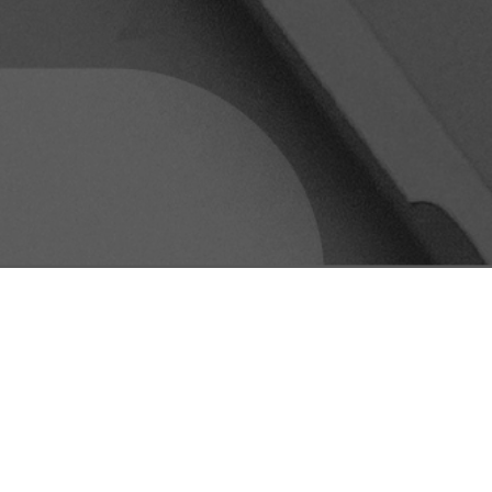
DIVERSID
INCLUSIV
ETIQUET
admin
jun