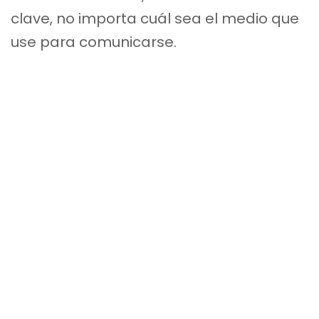
clave, no importa cuál sea el medio que
use para comunicarse.
Lo segundo que hacemos es educarle,
amablemente, en las áreas en las que
necesita atención, en las que requiere
vencer miedos e inseguridades y, le
brindamos acompañamiento durante el
proceso, para que su adaptación a las
nuevas narrativas no sea traumática,
sino confiable y efectiva.
Lo tercero que hacemos es brindarle
todo el apoyo que necesita, hacer por su